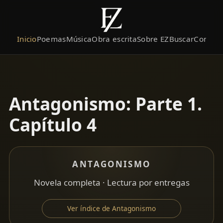
Inicio
Poemas
Música
Obra escrita
Sobre EZ
Buscar
Contact
Antagonismo: Parte 1.
Capítulo 4
ANTAGONISMO
Novela completa · Lectura por entregas
Ver índice de Antagonismo