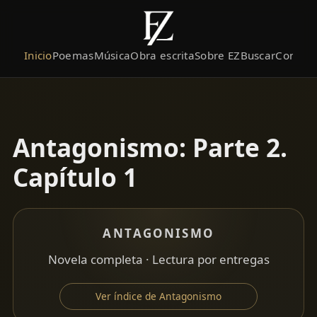
Inicio
Poemas
Música
Obra escrita
Sobre EZ
Buscar
Contact
Antagonismo: Parte 2.
Capítulo 1
ANTAGONISMO
Novela completa · Lectura por entregas
Ver índice de Antagonismo