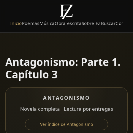
Inicio
Poemas
Música
Obra escrita
Sobre EZ
Buscar
Contact
Antagonismo: Parte 1.
Capítulo 3
ANTAGONISMO
Novela completa · Lectura por entregas
Ver índice de Antagonismo