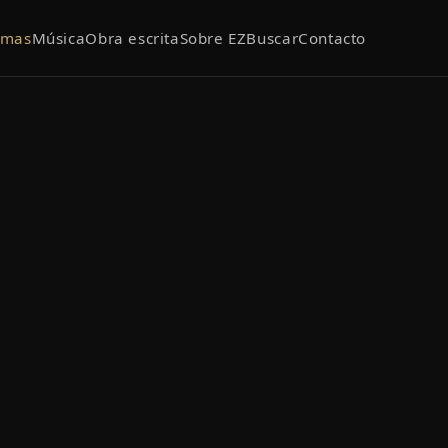
emas
Música
Obra escrita
Sobre EZ
Buscar
Contacto