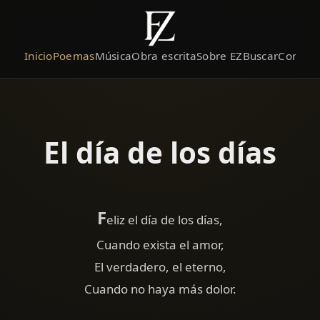
Inicio
Poemas
Música
Obra escrita
Sobre EZ
Buscar
Contact
El día de los días
F
eliz el día de los días,
Cuando exista el amor,
El verdadero, el eterno,
Cuando no haya más dolor.