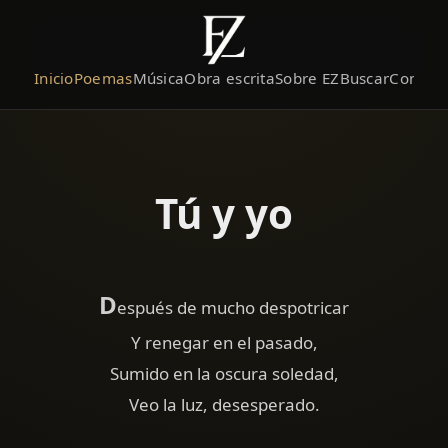
Inicio
Poemas
Música
Obra escrita
Sobre EZ
Buscar
Contact
Tú y yo
D
espués de mucho despotricar
Y renegar en el pasado,
Sumido en la oscura soledad,
Veo la luz, desesperado.