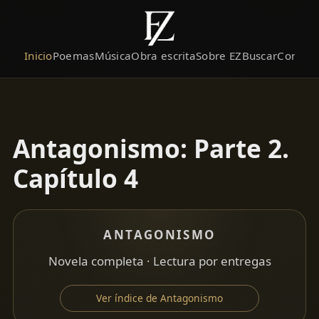
Inicio
Poemas
Música
Obra escrita
Sobre EZ
Buscar
Contact
Antagonismo: Parte 2.
Capítulo 4
ANTAGONISMO
Novela completa · Lectura por entregas
Ver índice de Antagonismo