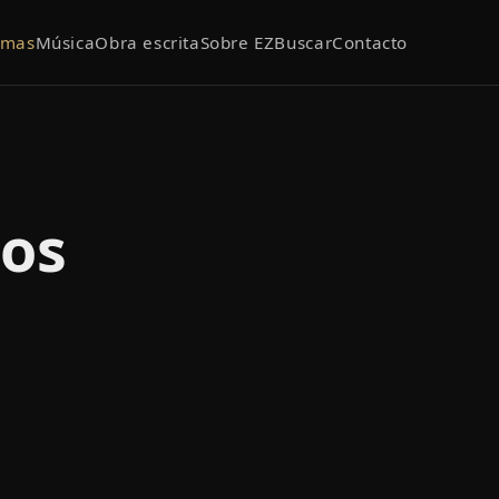
emas
Música
Obra escrita
Sobre EZ
Buscar
Contacto
dos