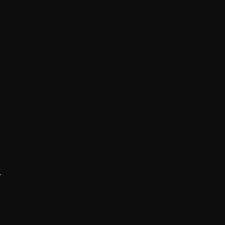
.
,
.
.