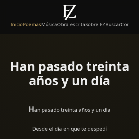
Inicio
Poemas
Música
Obra escrita
Sobre EZ
Buscar
Contact
Han pasado treinta
años y un día
H
an pasado treinta años y un día
Desde el día en que te despedí