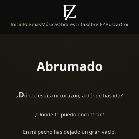
Inicio
Poemas
Música
Obra escrita
Sobre EZ
Buscar
Contact
Abrumado
D
¿
ónde estás mi corazón, a dónde has ido?
¿Dónde te puedo encontrar?
En mi pecho has dejado un gran vacío.