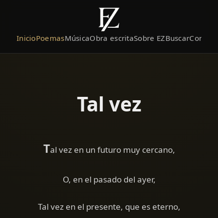
Inicio
Poemas
Música
Obra escrita
Sobre EZ
Buscar
Contact
Tal vez
T
al vez en un futuro muy cercano,
O, en el pasado del ayer,
Tal vez en el presente, que es eterno,