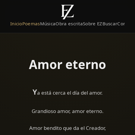
Inicio
Poemas
Música
Obra escrita
Sobre EZ
Buscar
Contact
Amor eterno
Y
a está cerca el día del amor.
Grandioso amor, amor eterno.
Amor bendito que da el Creador,