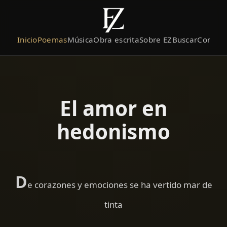
Inicio
Poemas
Música
Obra escrita
Sobre EZ
Buscar
Contact
El amor en
hedonismo
D
e corazones y emociones se ha vertido mar de
tinta