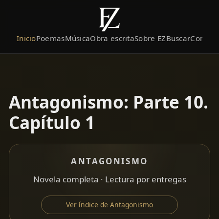
Inicio
Poemas
Música
Obra escrita
Sobre EZ
Buscar
Contact
Antagonismo: Parte 10.
Capítulo 1
ANTAGONISMO
Novela completa · Lectura por entregas
Ver índice de Antagonismo