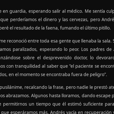
 en guardia, esperando salir al médico. Me sentía culp
 que perderíamos el dinero y las cervezas, pero André
eré el resultado de la faena, fumando el último pitillo.
o me reconoció entre toda esa gente que llenaba la sala.
damos paralizados, esperando lo peor. Los padres de
lanzándose sobre el desprevenido doctor, lo devor
 con tranquilidad al saber que “el paciente se encon
dos, en el momento se encontraba fuera de peligro”.
silánime, recalcando la frase, pero nadie le prestó at
 nos abrazamos. Algunos hasta lloramos, dando escape p
 permitirnos un tiempo que él estimó suficiente par
 que esperáramos más. Andrés yacía en recuperación y 