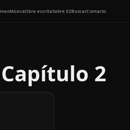
emas
Música
Obra escrita
Sobre EZ
Buscar
Contacto
Capítulo 2