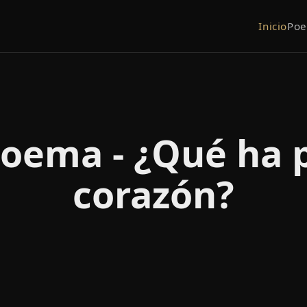
Inicio
Po
oema - ¿Qué ha 
corazón?