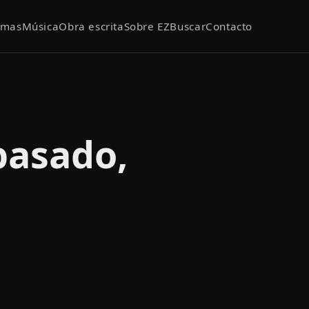
emas
Música
Obra escrita
Sobre EZ
Buscar
Contacto
pasado,