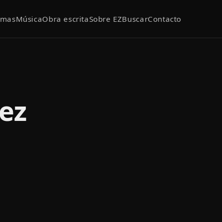
emas
Música
Obra escrita
Sobre EZ
Buscar
Contacto
ez