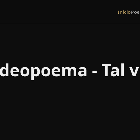
Inicio
Po
ideopoema - Tal v