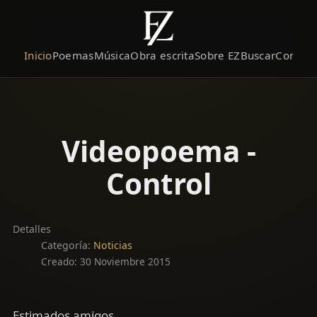
Inicio
Poemas
Música
Obra escrita
Sobre EZ
Buscar
Contact
Videopoema -
Control
Detalles
Categoría:
Noticias
Creado: 30 Noviembre 2015
Estimados amigos,