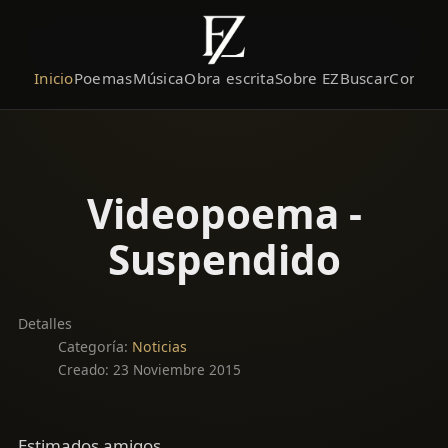
Inicio
Poemas
Música
Obra escrita
Sobre EZ
Buscar
Contact
Videopoema -
Suspendido
Detalles
Categoría:
Noticias
Creado: 23 Noviembre 2015
Estimados amigos,