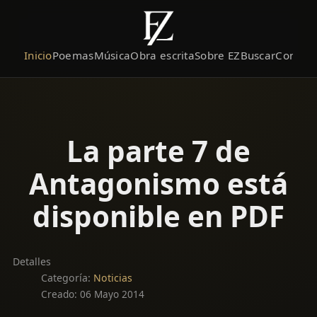
Inicio
Poemas
Música
Obra escrita
Sobre EZ
Buscar
Contact
La parte 7 de
Antagonismo está
disponible en PDF
Detalles
Categoría:
Noticias
Creado: 06 Mayo 2014