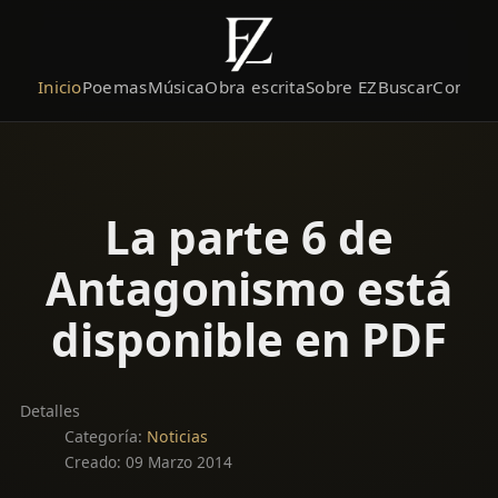
Inicio
Poemas
Música
Obra escrita
Sobre EZ
Buscar
Contact
La parte 6 de
Antagonismo está
disponible en PDF
Detalles
Categoría:
Noticias
Creado: 09 Marzo 2014