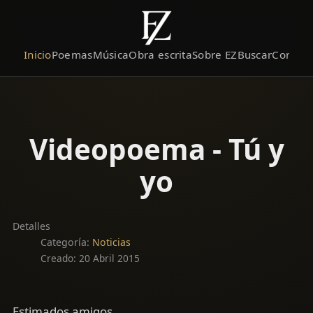
Inicio
Poemas
Música
Obra escrita
Sobre EZ
Buscar
Contact
Videopoema - Tú y
yo
Detalles
Categoría:
Noticias
Creado: 20 Abril 2015
Estimados amigos,