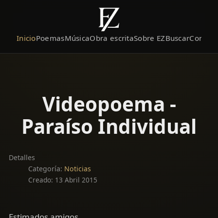
Inicio
Poemas
Música
Obra escrita
Sobre EZ
Buscar
Contact
Videopoema -
Paraíso Individual
Detalles
Categoría:
Noticias
Creado: 13 Abril 2015
Estimados amigos,