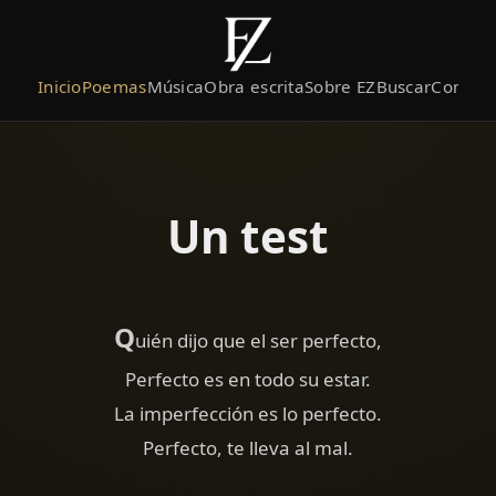
Inicio
Poemas
Música
Obra escrita
Sobre EZ
Buscar
Contact
Un test
Q
uién dijo que el ser perfecto,
Perfecto es en todo su estar.
La imperfección es lo perfecto.
Perfecto, te lleva al mal.