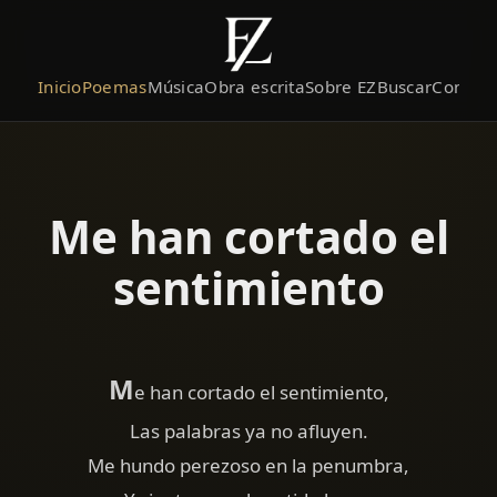
Inicio
Poemas
Música
Obra escrita
Sobre EZ
Buscar
Contact
Me han cortado el
sentimiento
M
e han cortado el sentimiento,
Las palabras ya no afluyen.
Me hundo perezoso en la penumbra,