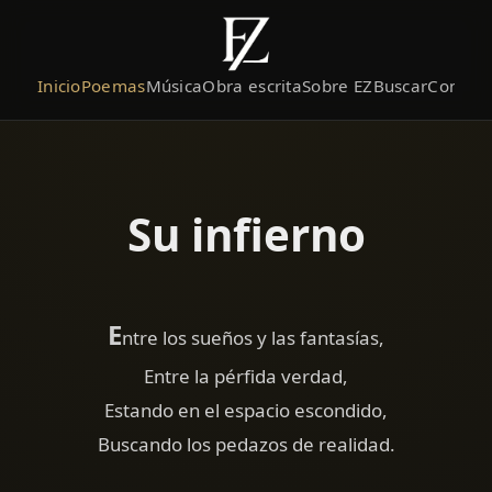
Inicio
Poemas
Música
Obra escrita
Sobre EZ
Buscar
Contact
Su infierno
E
ntre los sueños y las fantasías,
Entre la pérfida verdad,
Estando en el espacio escondido,
Buscando los pedazos de realidad.