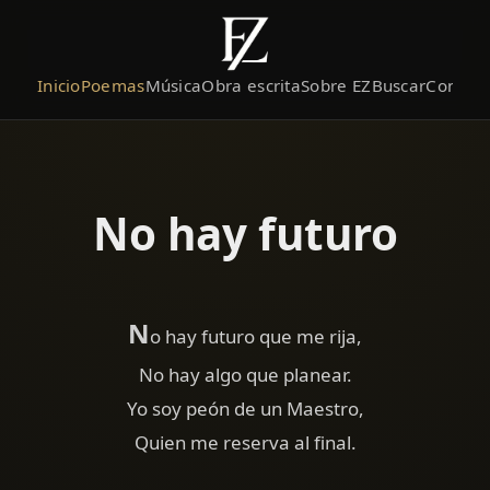
Inicio
Poemas
Música
Obra escrita
Sobre EZ
Buscar
Contact
No hay futuro
N
o hay futuro que me rija,
No hay algo que planear.
Yo soy peón de un Maestro,
Quien me reserva al final.