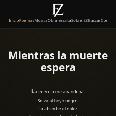
Inicio
Poemas
Música
Obra escrita
Sobre EZ
Buscar
Contact
Mientras la muerte
espera
L
a energía me abandona.
Se va al hoyo negro.
La absorbe el dolor,