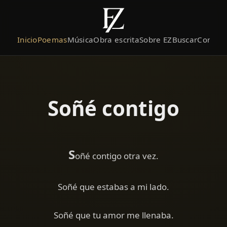
Inicio
Poemas
Música
Obra escrita
Sobre EZ
Buscar
Contact
Soñé contigo
S
oñé contigo otra vez.
Soñé que estabas a mi lado.
Soñé que tu amor me llenaba.