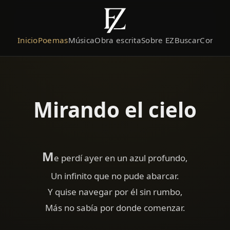
Inicio
Poemas
Música
Obra escrita
Sobre EZ
Buscar
Contact
Mirando el cielo
M
e perdí ayer en un azul profundo,
Un infinito que no pude abarcar.
Y quise navegar por él sin rumbo,
Más no sabía por donde comenzar.