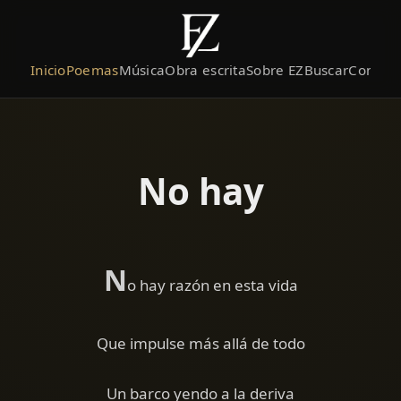
Inicio
Poemas
Música
Obra escrita
Sobre EZ
Buscar
Contact
No hay
N
o hay razón en esta vida
Que impulse más allá de todo
Un barco yendo a la deriva