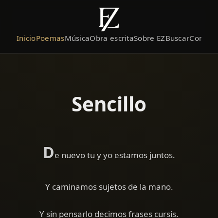
Inicio
Poemas
Música
Obra escrita
Sobre EZ
Buscar
Contact
Sencillo
D
e nuevo tu y yo estamos juntos.
Y caminamos sujetos de la mano.
Y sin pensarlo decimos frases cursis.