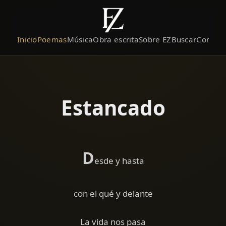
Inicio
Poemas
Música
Obra escrita
Sobre EZ
Buscar
Contact
Estancado
D
esde y hasta
con el qué y delante
La vida nos pasa