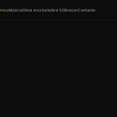
emas
Música
Obra escrita
Sobre EZ
Buscar
Contacto