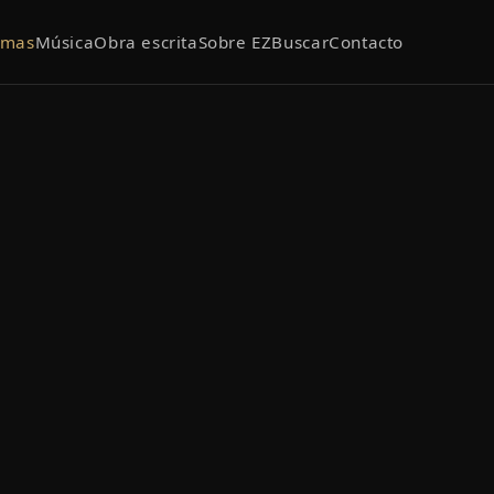
emas
Música
Obra escrita
Sobre EZ
Buscar
Contacto