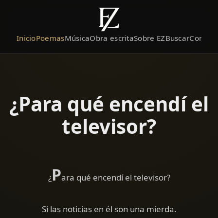
Inicio
Poemas
Música
Obra escrita
Sobre EZ
Buscar
Contact
¿Para qué encendí el
televisor?
P
¿
ara qué encendí el televisor?
Si las noticias en él son una mierda.