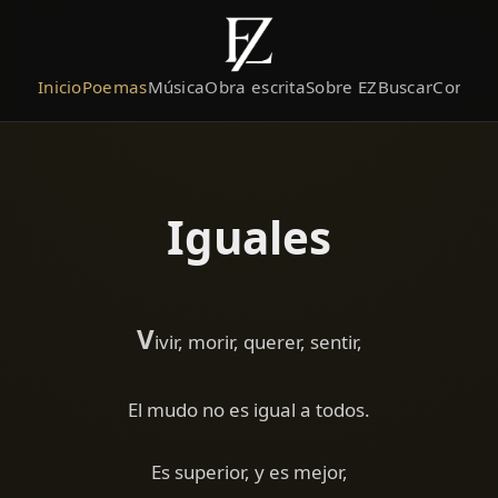
Inicio
Poemas
Música
Obra escrita
Sobre EZ
Buscar
Contact
Iguales
V
ivir, morir, querer, sentir,
El mudo no es igual a todos.
Es superior, y es mejor,