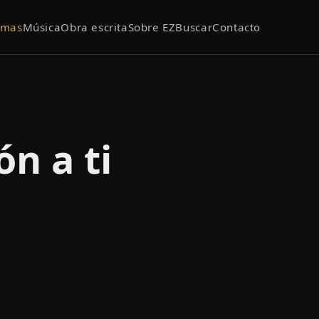
emas
Música
Obra escrita
Sobre EZ
Buscar
Contacto
n a ti