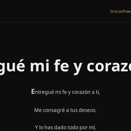
Inicio
Po
gué mi fe y corazó
E
ntregué mi fe y corazón a ti,
Me consagré a tus deseos,
Y lo has dado todo por mí,