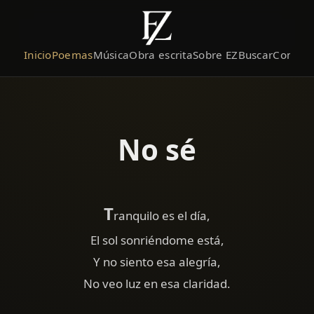
Inicio
Poemas
Música
Obra escrita
Sobre EZ
Buscar
Contact
No sé
T
ranquilo es el día,
El sol sonriéndome está,
Y no siento esa alegría,
No veo luz en esa claridad.