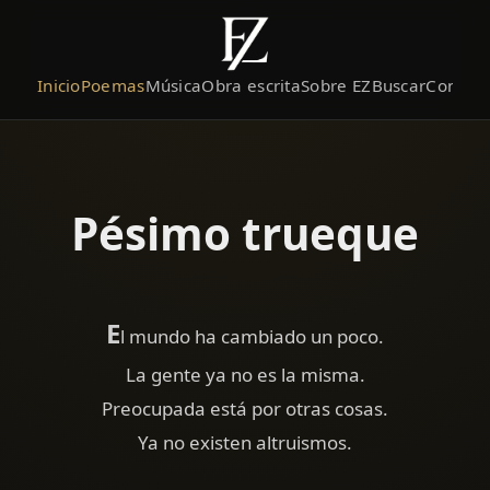
Inicio
Poemas
Música
Obra escrita
Sobre EZ
Buscar
Contact
Pésimo trueque
E
l mundo ha cambiado un poco.
La gente ya no es la misma.
Preocupada está por otras cosas.
Ya no existen altruismos.