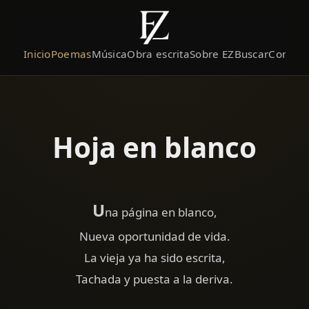
Inicio
Poemas
Música
Obra escrita
Sobre EZ
Buscar
Contact
Hoja en blanco
U
na página en blanco,
Nueva oportunidad de vida.
La vieja ya ha sido escrita,
Tachada y puesta a la deriva.