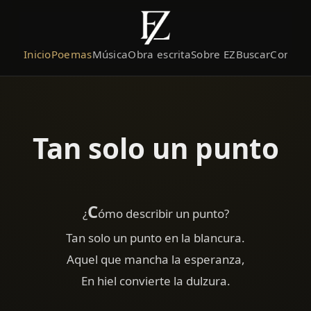
Inicio
Poemas
Música
Obra escrita
Sobre EZ
Buscar
Contact
Tan solo un punto
C
¿
ómo describir un punto?
Tan solo un punto en la blancura.
Aquel que mancha la esperanza,
En hiel convierte la dulzura.