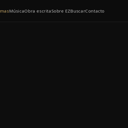
emas
Música
Obra escrita
Sobre EZ
Buscar
Contacto