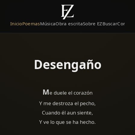
Inicio
Poemas
Música
Obra escrita
Sobre EZ
Buscar
Contact
Desengaño
M
e duele el corazón
Y me destroza el pecho,
Cuando él aun siente,
Y ve lo que se ha hecho.