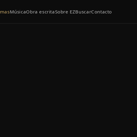
emas
Música
Obra escrita
Sobre EZ
Buscar
Contacto