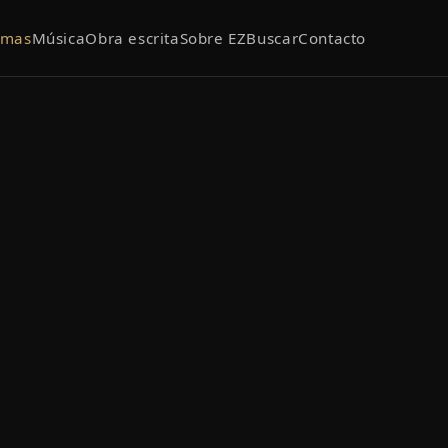
emas
Música
Obra escrita
Sobre EZ
Buscar
Contacto