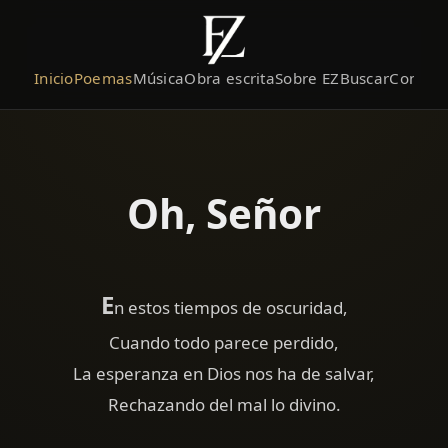
Inicio
Poemas
Música
Obra escrita
Sobre EZ
Buscar
Contact
Oh, Señor
E
n estos tiempos de oscuridad,
Cuando todo parece perdido,
La esperanza en Dios nos ha de salvar,
Rechazando del mal lo divino.