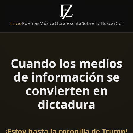
Inicio
Poemas
Música
Obra escrita
Sobre EZ
Buscar
Contact
Cuando los medios
de información se
convierten en
dictadura
¡Estoy hasta la coronilla de Trump!