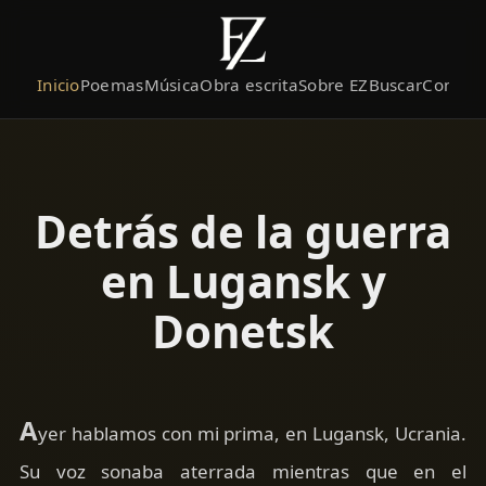
Inicio
Poemas
Música
Obra escrita
Sobre EZ
Buscar
Contact
Detrás de la guerra
en Lugansk y
Donetsk
A
yer hablamos con mi prima, en Lugansk, Ucrania.
Su voz sonaba aterrada mientras que en el