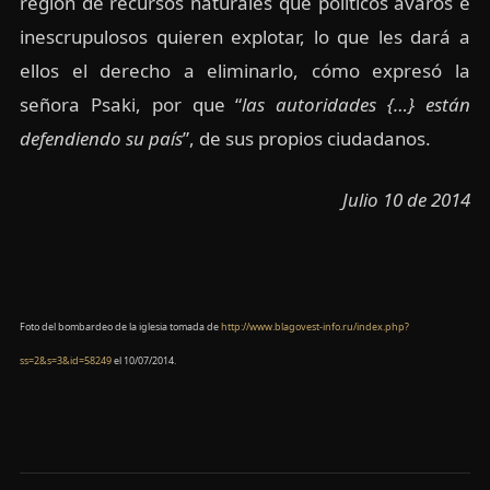
región de recursos naturales que políticos avaros e
inescrupulosos quieren explotar, lo que les dará a
ellos el derecho a eliminarlo, cómo expresó la
señora Psaki, por que “
l
as autoridades {…} están
defendiendo su país
”, de sus propios ciudadanos.
Julio 10 de 2014
Foto del bombardeo de la iglesia tomada de
http://www.blagovest-info.ru/index.php?
ss=2&s=3&id=58249
el 10/07/2014.