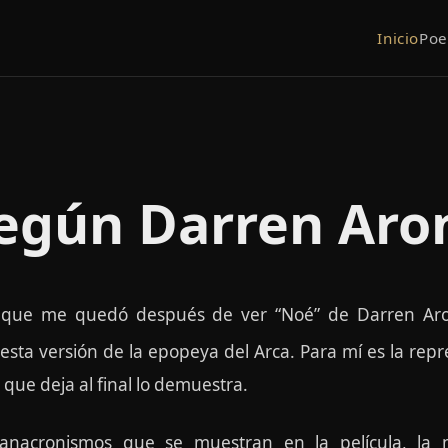
Inicio
Po
egún Darren Aro
ón que me quedó después de ver “Noé” de Darren Aron
sta versión de la epopeya del Arca. Para mí es la repr
que deja al final lo demuestra.
anacronismos que se muestran en la película, la m