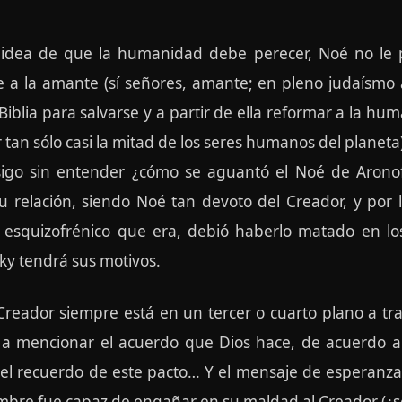
 idea de que la humanidad debe perecer, Noé no le 
 la amante (sí señores, amante; en pleno judaísmo a
 Biblia para salvarse y a partir de ella reformar a la h
 tan sólo casi la mitad de los seres humanos del planeta)
sigo sin entender ¿cómo se aguantó el Noé de Aronof
 relación, siendo Noé tan devoto del Creador, y por l
lo esquizofrénico que era, debió haberlo matado en lo
y tendrá sus motivos.
reador siempre está en un tercer o cuarto plano a travé
a a mencionar el acuerdo que Dios hace, de acuerdo a 
omo el recuerdo de este pacto… Y el mensaje de esperanz
ombre fue capaz de engañar en su maldad al Creador (¿se