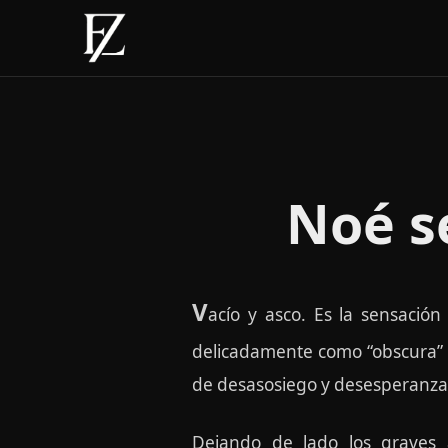
Noé s
V
acío y asco. Es la sensaci
delicadamente como “obscura” e
de desasosiego y desesperanza 
Dejando de lado los graves 