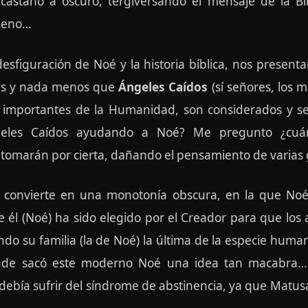
astaño a oscuro, tergiversando el mensaje de la Bi
bueno…
desfiguración de Noé y la historia bíblica, nos present
más y nada menos que
Ángeles Caídos
(sí señores, los m
s importantes de la Humanidad, son considerados y 
ngeles Caídos ayudando a Noé? Me pregunto ¿cuá
 la tomarán por cierta, dañando el pensamiento de varia
e convierte en una monotonía obscura, en la que No
l (Noé) ha sido elegido por el Creador para que los 
do su familia (la de Noé) la última de la especie hu
ónde sacó este moderno Noé una idea tan macabra… 
ebía sufrir del síndrome de abstinencia, ya que Matusa