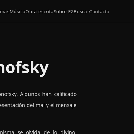
emas
Música
Obra escrita
Sobre EZ
Buscar
Contacto
nofsky
ofsky. Algunos han calificado
esentación del mal y el mensaje
isma se olvida de lo divino,