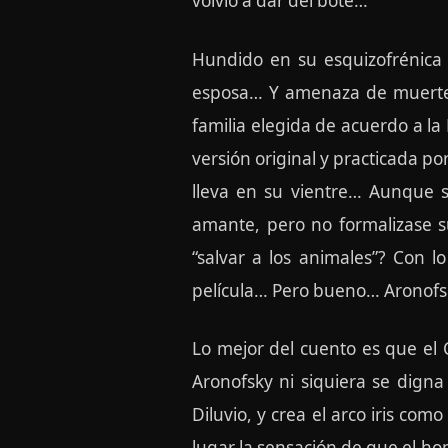
volvió a dar del bote…
Hundido en su esquizofrénica
esposa… Y amenaza de muerte a
familia elegida de acuerdo a la
versión original y practicada por
lleva en su vientre… Aunque 
amante, pero no formalizase su
“salvar a los animales”? Con 
película… Pero bueno… Aronofsk
Lo mejor del cuento es que el C
Aronofsky ni siquiera se dign
Diluvio, y crea el arco iris c
lugar la sensación de que el h